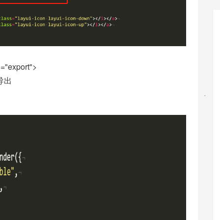
d="export">
> 导出