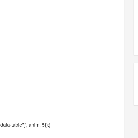
data-table"]', anim: 5});
}