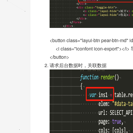
<button class="layui-btn pear-btn-md" i
<i class="iconfont icon-export"></i
</button>
请求后台数据时，关联数据