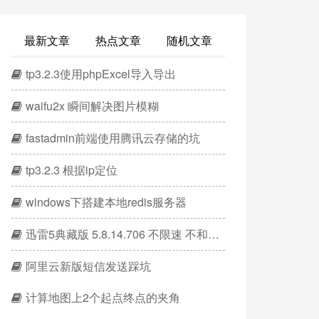
最新文章
热点文章
随机文章
tp3.2.3使用phpExcel导入导出
waifu2x 瞬间解决图片模糊
fastadmin前端使用腾讯云存储的坑
tp3.2.3 根据ip定位
windows下搭建本地redis服务器
迅雷5典藏版 5.8.14.706 不限速 不和谐版
阿里云新版短信发送踩坑
计算地图上2个起点终点的夹角