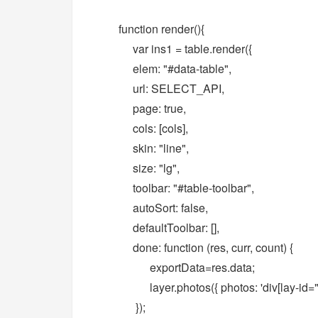
function render()
{
var ins1 = table.render({
elem: "#data-table",
url: SELECT_API,
page: true,
cols: [cols],
skin: "line",
size: "lg",
toolbar: "#table-toolbar",
autoSort: false,
defaultToolbar: [],
done: function (res, curr, count) {
exportData=res.data;
layer.photos({
photos: 'div[lay-id="
});