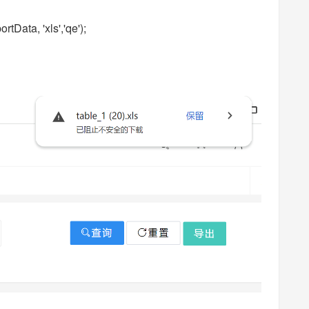
Data, 'xls','qe');