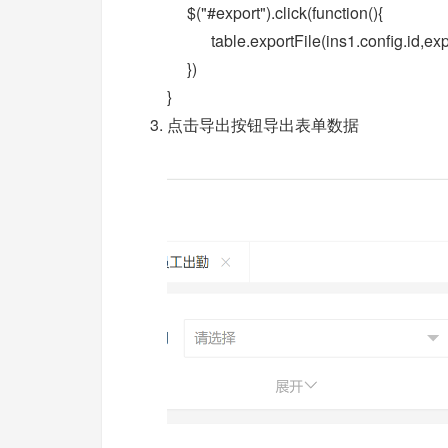
$("#export").click(function(){
table.exportFile(ins1.config.id,export
})
}
点击导出按钮导出表单数据